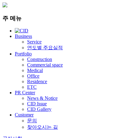
주 메뉴
Business
Service
연도별 주요실적
Portfolio
Construction
Commercial space
Medical
Office
Residence
ETC
PR Center
News & Notice
CID Issue
CID Gallery
Customer
문의
찾아오시는 길