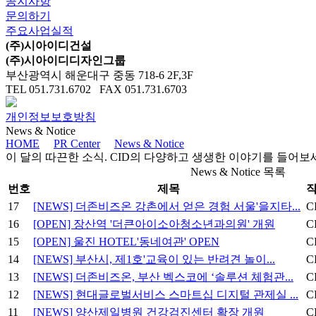
공지사항
문의하기
주요사업실적
(주)시아이디건설
(주)시아이디디자인그룹
부산광역시 해운대구 중동 718-6 2F,3F
TEL 051.731.6702 FAX 051.731.6703
개인정보보호방침
News & Notice
HOME
PR Center
News & Notice
이 달의 따끈한 소식. CID의 다양하고 생생한 이야기를 들어보
News & Notice 목록
번호
제목
17
[NEWS] 더존비즈온 강촌에서 얻은 경험 서울'을지타...
C
16
[OPEN] 장산역 '더큰아이소아청소년과의원' 개원
C
15
[OPEN] 울진 HOTEL'동네여관' OPEN
C
14
[NEWS] 부산시, 제1호'교육이 있는 반려견 놀이...
C
13
[NEWS] 더존비즈온, 부산 벡스코에 ‘솔루션 체험관...
C
12
[NEWS] 현대글로벌서비스 스마트십 디지털 관제실 ...
C
11
[NEWS] 양산제일병원 건강검진센터 확장 개원
C