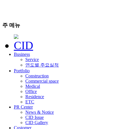
주 메뉴
Business
Service
연도별 주요실적
Portfolio
Construction
Commercial space
Medical
Office
Residence
ETC
PR Center
News & Notice
CID Issue
CID Gallery
Customer