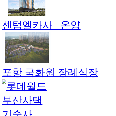
센텀엘카사 _온양
포항 국화원 장례식장