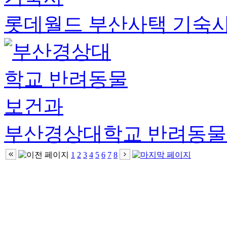
롯데월드 부산사택 기숙
부산경상대학교 반려동
1
2
3
4
5
6
7
8